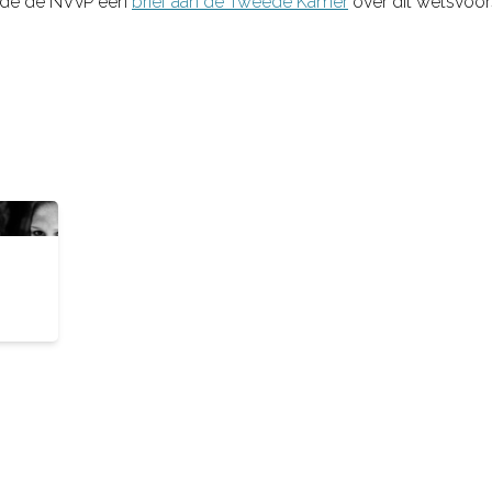
rde de NVvP een
brief aan de Tweede Kamer
over dit wetsvoor