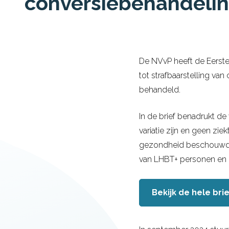
conversiebehandeli
De NVvP heeft de Eerste
tot strafbaarstelling va
behandeld.
In de brief benadrukt de
variatie zijn en geen z
gezondheid beschouwd. Oo
van LHBT+ personen en d
Bekijk de hele bri