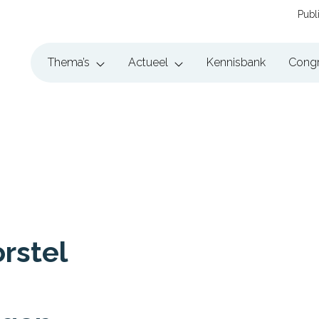
Publ
Thema’s
Actueel
Kennisbank
Cong
rstel