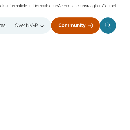
ieksinformatie
Mijn Lidmaatschap
Accreditatieaanvraag
Pers
Contact
res
Over NVvP
Community
Zoeken